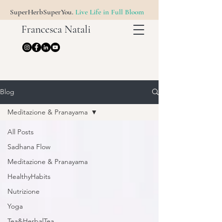
SuperHerbSuperYou.
Live Life in Full Bloom
Francesca Natali
Blog
Meditazione & Pranayama
All Posts
Sadhana Flow
Meditazione & Pranayama
HealthyHabits
Nutrizione
Yoga
Tea&HerbalTea