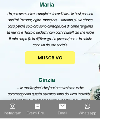
Maria
Un percorso unico, completo, incredibile.... le basi per una
svolta! Pensare, agire, mangiare... saranno piu la stessa
cosa perchè solo ora sono consapevole di come funziona
la mente e riesco a vedermi con occhi nuovi! cio che nutre
il mio corpo fa la differenza. La prevenzione e la salute
sono un dovere sociale.
MI ISCRIVO
Cinzia
... le meditazioni che facciamo insieme e che
accompagnano questo percorso sono davvero incredibili.
non sapevo si chiamasse yoga kundalini ma il kirtan
kriya mi ha davvero cambiato la vita. una coccola
Instagram
Eventi Prenotazione
Email
Whatsapp
quando sono giu di morale. mi sento allineata, parte di un
oceano infinito.
Carolina