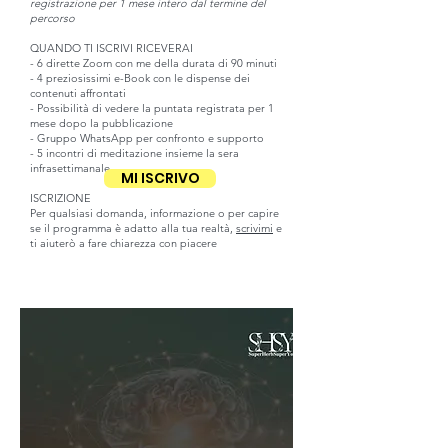
registrazione per 1 mese intero dal termine del
percorso
QUANDO TI ISCRIVI RICEVERAI
- 6 dirette Zoom con me della durata di 90 minuti
- 4 preziosissimi e-Book con le dispense dei
contenuti affrontati
- Possibilità di vedere la puntata registrata per 1
mese dopo la pubblicazione
- Gruppo WhatsApp per confronto e supporto
- 5 incontri di meditazione insieme la sera
infrasettimanale
MI ISCRIVO
ISCRIZIONE
Per qualsiasi domanda, informazione o per capire
se il programma è adatto alla tua realtà,
scrivimi
e
ti aiuterò a fare chiarezza con piacere