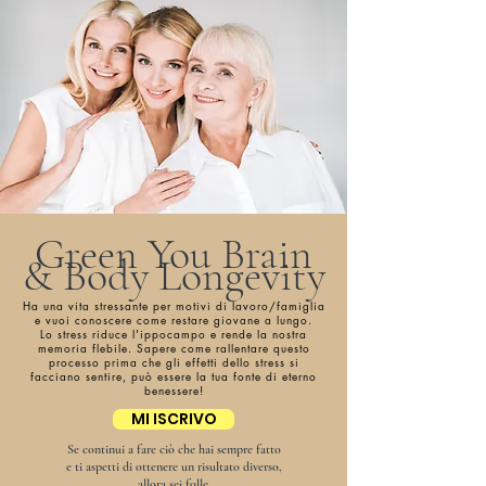
Green You Brain
& Body Longevity
Ha una vita stressante per motivi di lavoro/famiglia
e vuoi conoscere come restare giovane a lungo.
Lo stress riduce l'ippocampo e rende la nostra
memoria flebile. Sapere come rallentare questo
processo prima che gli effetti dello stress si
facciano sentire, può essere la tua fonte di eterno
benessere!
MI ISCRIVO
Se continui a fare ciò che hai sempre fatto
e ti aspetti di ottenere un risultato diverso,
allora sei folle.