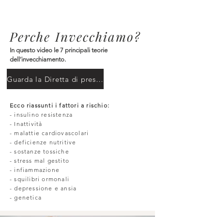
Perche Invecchiamo?
In questo vi
deo
le 7 principali teorie
dell’invecchiamento.
Guarda la Diretta di presentazione
Ecco riassunti i fattori a rischio:
- insulino resistenza
- Inattività
- malattie cardiovascolari
- deficienze nutritive
- sostanze tossiche
- stress mal gestito
- infiam
mazione
- squilibri ormonali
- depressione e ansia
- genetica