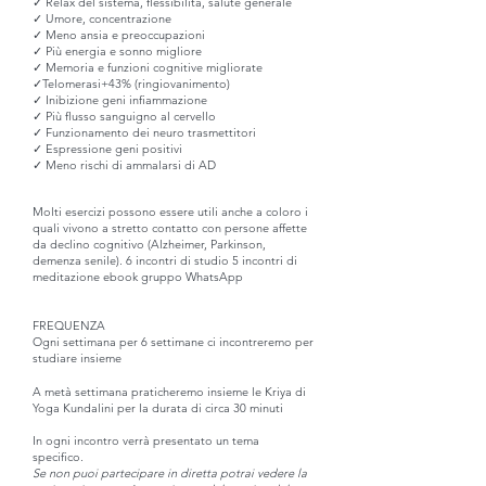
✓ Relax del sistema, flessibilità, salute generale
✓ Umore, concentrazione
✓ Meno ansia e preoccupazioni
✓ Più energia e sonno migliore
✓ Memoria e funzioni cognitive migliorate
✓Telomerasi+43% (ringiovanimento)
✓ Inibizione geni infiammazione
✓ Più flusso sanguigno al cervello
✓ Funzionamento dei neuro trasmettitori
✓ Espressione geni positivi
✓ Meno rischi di ammalarsi di AD
Molti esercizi possono essere utili anche a coloro i
quali vivono a stretto contatto con persone affette
da declino cognitivo (Alzheimer, Parkinson,
demenza senile). 6 incontri di studio 5 incontri di
meditazione ebook gruppo WhatsApp
FREQUENZA
Ogni settimana per 6 settimane ci incontreremo per
studia
re insieme
A
metà settimana praticheremo insieme le Kriya di
Yoga Kundalini per la durata di circa 30 minuti
In ogni incontro verrà presentato un tema
specifico.
Se non puoi partecipare in diretta potrai vedere la