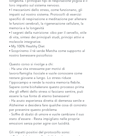
longevità. I principali tipi di respirazione yogica e il
loro impatto sul sistema nervoso.
▪ I meccanismi dello stress, come funzionano, gli
impatti sul nostro sistema. Protocolli di esercizi
specifici di respirazione e meditazione per allenare
le funzioni cerebrali, la rigenerazione cellulare, la
memoria e la longevità
▪ I segreti della nutrizione: cibo per il cervello, stile
di vita, sintesi dei principali studi, principi attivi e
molecole integrative.
▪ My 100% Healthy Diet
▪ Scopriremo il tè verde Matcha come supporto al
nostro benessere psicofisico
Questo corso si rivolge a chi:
- Ha una vita stressante per motivi di
lavoro/famiglia /sociale e vuole conoscere come
restare giovane a lungo. Lo stress riduce
l'ippocampo e rende la nostra memoria flebile.
Sapere come biohakerare questo processo prima
che gli effetti dello stress si facciano sentire, può
essere la tua fonte di eterno benessere!
- Ha avuto esperienza diretta di demenza senile e
Alzheimer e desidera fare qualche cosa di concreto
per prevenire questo problema
- Soffre di sbalzi di umore e vuole cambiare il suo
stato d'essere - Resta impigliato nelle proprie
emozioni senza poter agire con lucidità.
Gli impatti positivi del protocollo sono: