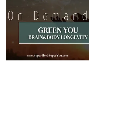
Green You
Brain&Body
On Demand
CORSO REGISTRATO
QUI TROVI IL LINK ALLA MASERCLASS ON
DEMAND.
Potrai seguire la Masterclass secondo i tuoi
tempi ed avrai tutte le opportunità come se
fossi in diretta. Ci sentiremo settimanalmente
attraverso WhatsApp per le domande e alla
fine del percorso una diretta insieme via
Zoom.