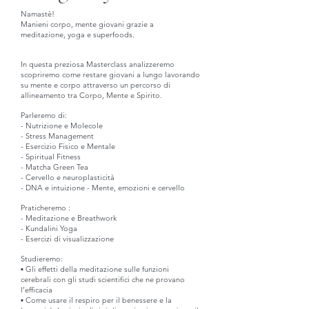
Namastè!
Manieni corpo, mente giovani grazie a
meditazione, yoga e superfoods.
In questa preziosa Masterclass analizzeremo
scopriremo come restare giovani a lungo lavorando
su mente e corpo attraverso un percorso di
allineamento tra Corpo, Mente e Spirito.
Parleremo di:
- Nutrizione e Molecole
- Stress Management
- Esercizio Fisico e Mentale
- Spiritual Fitness
- Matcha Green Tea
- Cervello e neuroplasticità
- DNA e intuizione - Mente, emozioni e cervello
Praticheremo :
- Meditazione e Breathwork
- Kundalini Yoga
- Esercizi di visualizzazione
Studieremo:
▪ Gli effetti della meditazione sulle funzioni
cerebrali con gli studi scientifici che ne provano
l’efficacia
▪ Come usare il respiro per il benessere e la