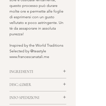
questo processo può durare
molte ore e permette alle foglie
di esprimersi con un gusto
vellutato e poco astringente. Un
tè da assaporare in assoluta
purezza!
Inspired by the World Traditions
Selected by @teastyle
www.francescanatali.me
INGREDIENTI
Ingredienti: Tè nero cinese
DISCALIMER
Contiene teina
Consulta la pagina
INFO SPEDIZIONI