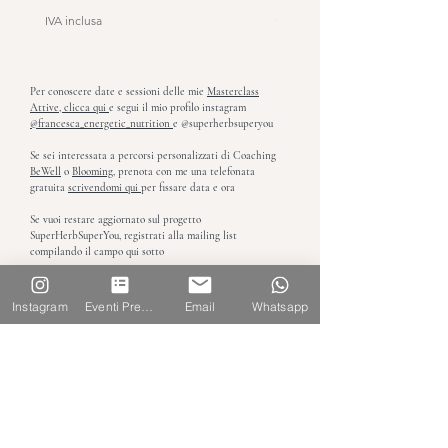
Prezzo
50,00 €
IVA inclusa
IVA inclusa
Per conoscere date e sessioni delle mie
Masterclass
Attive, clicca qui
e segui il mio profilo instagram
@francesca_energetic_nutrition
e @superherbsuperyou
Se sei interessata a percorsi personalizzati di
Coaching
BeWell
o
Blooming
, prenota con me una telefonata
gratuita
scrivendomi qui
per fissare data e ora
Se vuoi restare aggiornato sul progetto
SuperHerbSuperYou, registrati alla mailing list
compilando il campo qui sotto
SuperHerbSuperYou
Instagram
Eventi Prenotazione
Email
Whatsapp
Live life in full bloom
Privacy Policy
Condizioni Vendita