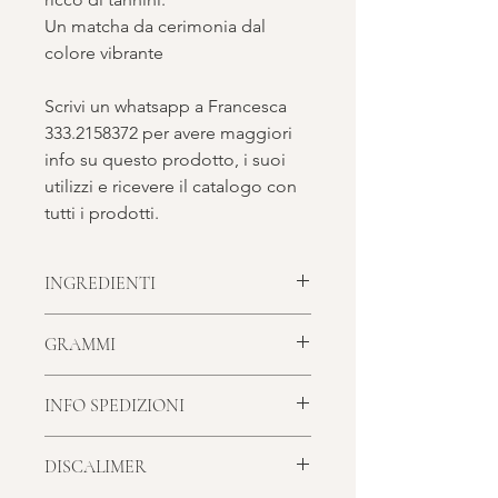
Un matcha da cerimonia dal
colore vibrante
Scrivi un whatsapp a Francesca
333.2158372 per avere maggiori
info su questo prodotto, i suoi
utilizzi e ricevere il catalogo con
tutti i prodotti.
INGREDIENTI
Ingredienti: 100% tè verde Matcha
GRAMMI
origine Giappone
20 grammi peso netto - atmosfera
INFO SPEDIZIONI
protetta
info qui
DISCALIMER