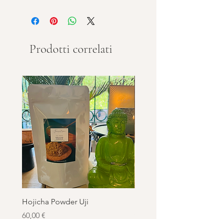
info qui
Prodotti correlati
Hojicha Powder Uji
Matcha Essential Kyushu
grammi
Prezzo
60,00 €