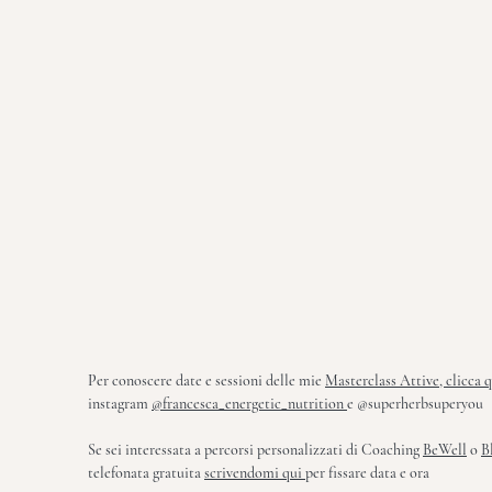
Per conoscere date e sessioni delle mie
Masterclass Attive, clicca 
instagram
@francesca_energetic_nutrition
e @superherbsuperyou
Se sei interessata a percorsi personalizzati di
Coaching
BeWell
o
B
telefonata gratuita
scrivendomi qui
per fissare data e ora