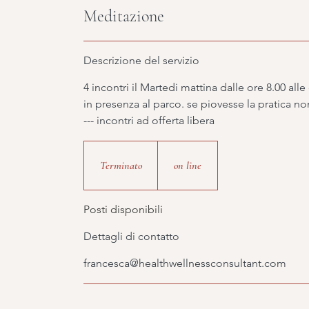
Meditazione
Descrizione del servizio
4 incontri il Martedi mattina dalle ore 8.00 alle
in presenza al parco. se piovesse la pratica n
Terminato
T
on line
e
r
Posti disponibili
m
i
Dettagli di contatto
n
francesca@healthwellnessconsultant.com
a
t
o